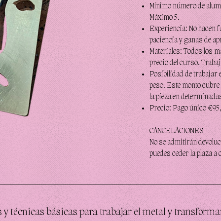
Mínimo número de alumnx
Máximo 5.
Experiencia: No hacen f
paciencia y ganas de ap
Materiales: Todos los ma
precio del curso. Traba
Posibilidad de trabajar 
peso. Este monto cubre 
la pieza en determinad
Precio: Pago único €95,
CANCELACIONES
No se admitirán devoluc
puedes ceder la plaza a 
y técnicas básicas para trabajar el metal y transforma