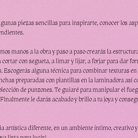
nas piezas sencillas para inspirarte, conocer los aspe
endientes.
mos manos a la obra y paso a paso crearás la estructura
cortar con segueta, a limar y lijar, a forjar para dar for
s. Escogerás alguna técnica para combinar texturas en 
nchas preparadas con plantillas en la laminadora así c
olección de punzones. Te guiaré para manipular el fuego
Finalmente le darás acabado y brillo a tu joya y conse
 artística diferente, en un ambiente íntimo, creativo y 
oya lista para lucir!