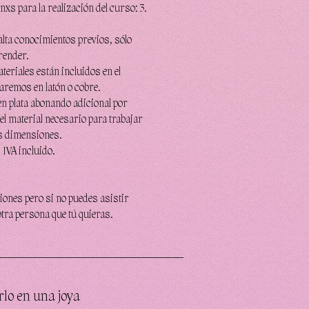
s para la realización del curso: 3.
alta conocimientos previos, sólo
render.
teriales están incluidos en el
jaremos en latón o cobre.
en plata abonando adicional por
el material necesario para trabajar
as dimensiones.
 IVA incluido.
iones pero si no puedes asistir
otra persona que tú quieras.
rlo en una joya